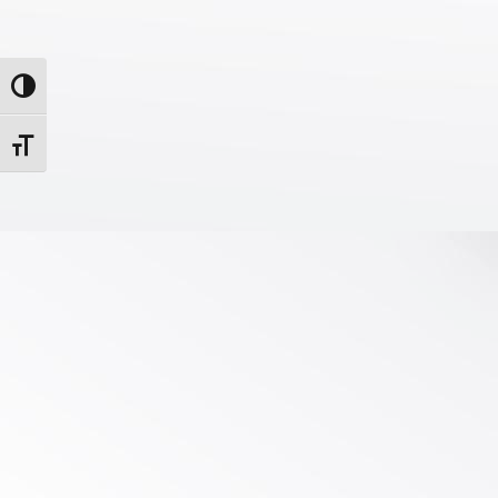
Nagy kontraszt váltása
Betűméret váltása