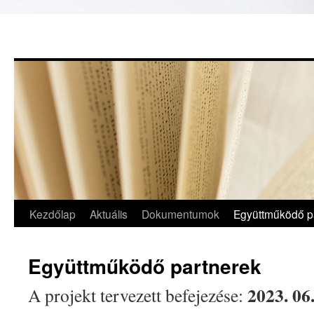
Kilépés
Kezdőlap
Aktuális
Dokumentumok
Együttműködő p
a
Együttműködő partnerek
tartalomba
2023. 06.
A projekt tervezett befejezése: